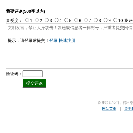
我要评论(500字以内)
喜爱度：
1
2
3
4
5
6
7
8
9
10
我评
提示：请登录后提交！
登录
快速注册
验证码：
欢迎联系我们，提出
网站首页
|
关于