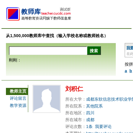
从1,500,000教师库中查找（输入学校名称或教师姓名）
我
在
刚刚：
按拼
a
b
刘积仁
教师主页
评论留言
所在大学：
成都东软信息技术职业学
教学资源
所在院系：
其他院系
所在地区：
四川
所在城市：
成都
评论次数：
1条
我要评论