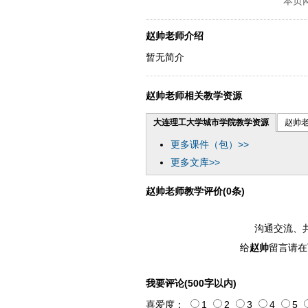
本页
赵帅老师介绍
暂无简介
赵帅老师相关教学资源
大连理工大学城市学院教学资源
赵帅
更多课件（包）>>
更多文库>>
赵帅老师教学评价(0条)
沟通交流、
给
赵帅
留言请在
我要评论(500字以内)
喜爱度：
1
2
3
4
5