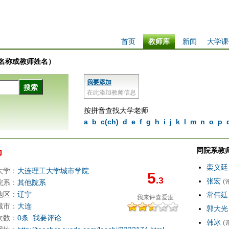
首页
教师库
新闻
大学课
学校名称或教师姓名）
我要添加
在此添加教师信息
按拼音查找大学老师
a
b
c(ch)
d
e
f
g
h
i
j
k
l
m
n
o
p
同院系教
帅
栾义廷
大学：
大连理工大学城市学院
5
.3
张宏
(
院系：
其他院系
地区：
辽宁
常伟廷
我来评
喜爱度
城市：
大连
郭大光
次数：
0条
我要评论
韩冰
(