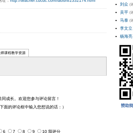
网址：
http://teacher.cucdc.com/laoshi/2332174.html
刘众
(
吴平
(
马泰
(
李文立
杨海亮
老师课程教学资源
共同成长。欢迎您参与评论留言！
下面的评论框中输入您想说的话：）
6
7
8
9
10
我评
分