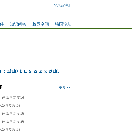
登录或注册
件
知识问答
校园空间
强国论坛
q
r
s(sh)
t
u
v
w
x
y
z(zh)
师
更多>>
(评:2/喜爱度:5)
评:1/喜爱度:6)
(评:2/喜爱度:8)
(评:1/喜爱度:9)
评:1/喜爱度:8)