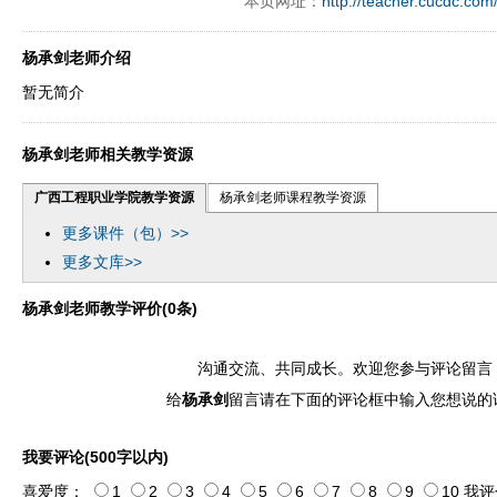
本页网址：
http://teacher.cucdc.com
杨承剑老师介绍
暂无简介
杨承剑老师相关教学资源
广西工程职业学院教学资源
杨承剑老师课程教学资源
更多课件（包）>>
更多文库>>
杨承剑老师教学评价(0条)
沟通交流、共同成长。欢迎您参与评论留言
给
杨承剑
留言请在下面的评论框中输入您想说的
我要评论(500字以内)
喜爱度：
1
2
3
4
5
6
7
8
9
10
我评