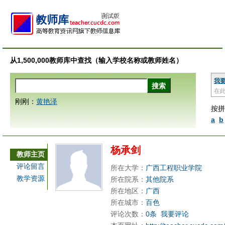
从1,500,000教师库中查找（输入学校名称或教师姓名）
我
在
刚刚：
黄艳泽
按拼
a
b
杨承剑
教师主页
评论留言
所在大学：
广西工程职业学院
教学资源
所在院系：
其他院系
所在地区：
广西
所在城市：
百色
评论次数：
0条
我要评论