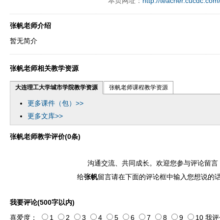
本页网址：
http://teacher.cucdc.com
张帆老师介绍
暂无简介
张帆老师相关教学资源
大连理工大学城市学院教学资源
张帆老师课程教学资源
更多课件（包）>>
更多文库>>
张帆老师教学评价(0条)
沟通交流、共同成长。欢迎您参与评论留言
给
张帆
留言请在下面的评论框中输入您想说的
我要评论(500字以内)
喜爱度：
1
2
3
4
5
6
7
8
9
10
我评