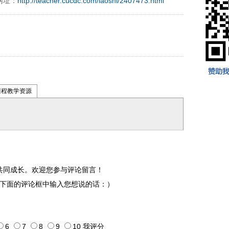
网址：
http://teacher.cucdc.com/laoshi/2407473.html
课程教学资源
共同成长。欢迎您参与评论留言！
下面的评论框中输入您想说的话：）
6
7
8
9
10
我评
分