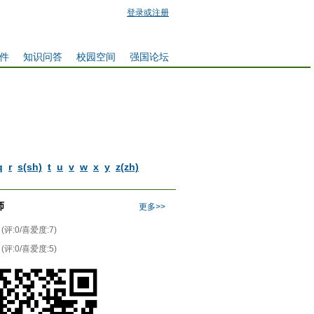
登录或注册
件
知识问答
校园空间
强国论坛
q
r
s(sh)
t
u
v
w
x
y
z(zh)
师
更多>>
(评:0/喜爱度:7)
(评:0/喜爱度:5)