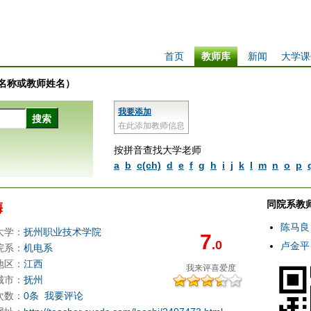
首页
教师库
新闻
大学课
学校名称或教师姓名）
我要添加
在此添加教师信息
按拼音查找大学老师
a
b
c(ch)
d
e
f
g
h
i
j
k
l
m
n
o
p
同院系教
梅
陈马良
大学：
抚州职业技术学院
7
.0
卢金平
院系：
机电系
地区：
江西
我来评
喜爱度
城市：
抚州
次数：
0条
我要评论