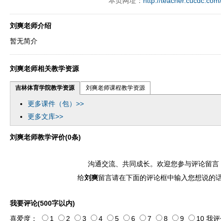
本页网址：
http://teacher.cucdc.com
perand97996xca
dfbsetx9899197996xxca
dfbthisxc
a
刘爽老师介绍
暂无简介
刘爽老师相关教学资源
吉林体育学院教学资源
刘爽老师课程教学资源
更多课件（包）>>
更多文库>>
刘爽老师教学评价(0条)
沟通交流、共同成长。欢迎您参与评论留言
给
刘爽
留言请在下面的评论框中输入您想说的
我要评论(500字以内)
喜爱度：
1
2
3
4
5
6
7
8
9
10
我评