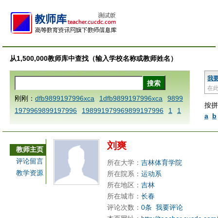
从1,500,000教师库中查找（输入学校名称或教师姓名）
我
在
刚刚：
dfb9899197996xca
1dfb9899197996xca
9899
按拼
1979969899197996
198991979969899197996
1
1
a
b
AAABBBCCCdefine blablaenddefine dfbxyzendtemplat
e dfbCCCBBBAAA
1dfb9899197996x
1dfbzzzzzzzzb
刘爽
bbccccdddeeexcareplacezo
1dfbabctitlexca
1dfbmat
教师主页
h key98991 methodmultiply operand97996xca
1dfbset
评论留言
所在大学：
吉林体育学院
x9899197996xxca
1dfbthisxca
1dfbxca123
1printdfb
教学资源
所在院系：
运动系
9899197996 xca
AAABBBCCCdefine blablaenddefine
所在地区：
吉林
dfbxyzendtemplate dfbCCCBBBAAA
dfb9899197996
所在城市：
长春
评论次数：
0条
我要评论
x
dfbabctitlexca
dfbmath key98991 methodmultiply o