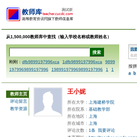
从1,500,000教师库中查找（输入学校名称或教师姓名）
我
在
刚刚：
dfb9899197996xca
1dfb9899197996xca
9899
按拼
1979969899197996
198991979969899197996
1
1
a
b
AAABBBCCCdefine blablaenddefine dfbxyzendtemplat
e dfbCCCBBBAAA
1dfb9899197996x
1dfbabctitlexc
王小妮
a
1dfbmath key98991 methodmultiply operand97996x
教师主页
ca
1dfbsetx9899197996xxca
1dfbthisxca
1dfbxca12
评论留言
所在大学：
上海建桥学院
3
1dfbzzzzzzzzbbbccccdddeeexcareplacezo
1printdf
教学资源
所在院系：
基础教学部
b 9899197996 xca
AAABBBCCCdefine blablaenddefin
所在地区：
上海
e dfbxyzendtemplate dfbCCCBBBAAA
dfb
dfb989919
所在城市：
上海
评论次数：
1条
我要评论
7996x
dfbabctitlexca
dfbmath key98991 methodmulti