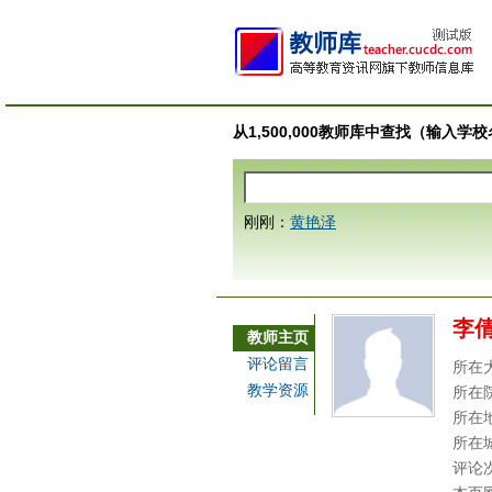
从1,500,000教师库中查找（输入
刚刚：
黄艳泽
李
教师主页
评论留言
所在
教学资源
所在
所在
所在
评论