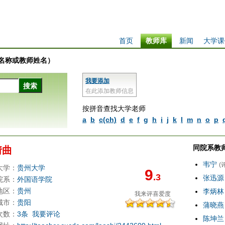
首页
教师库
新闻
大学课
学校名称或教师姓名）
我要添加
在此添加教师信息
按拼音查找大学老师
a
b
c(ch)
d
e
f
g
h
i
j
k
l
m
n
o
p
同院系教
倩曲
韦宁
(
大学：
贵州大学
9
.3
张迅源
院系：
外国语学院
地区：
贵州
李炳林
我来评
喜爱度
城市：
贵阳
蒲晓燕
次数：
3条
我要评论
陈坤兰