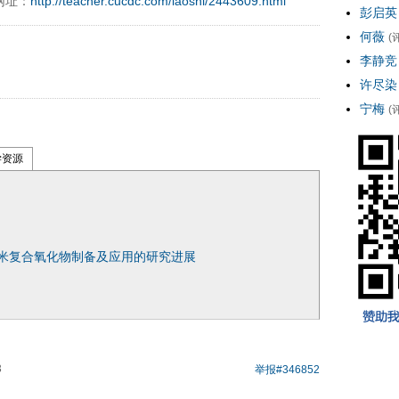
网址：
http://teacher.cucdc.com/laoshi/2443609.html
彭启英
何薇
(
李静竞
许尽染
宁梅
(
学资源
米复合氧化物制备及应用的研究进展
3
举报
#346852