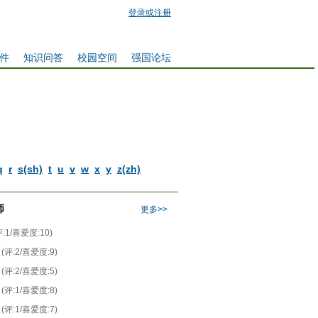
登录或注册
件
知识问答
校园空间
强国论坛
q
r
s(sh)
t
u
v
w
x
y
z(zh)
师
更多>>
评:1/喜爱度:10)
(评:2/喜爱度:9)
(评:2/喜爱度:5)
(评:1/喜爱度:8)
(评:1/喜爱度:7)