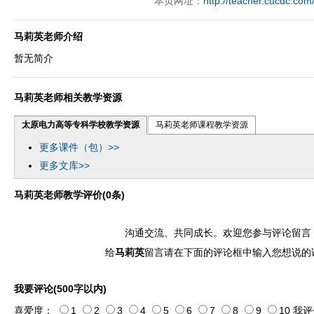
本页网址：
http://teacher.cucdc.com
ply operand97996xca
dfbsetx9899197996xxca
马莉英老师介绍
暂无简介
马莉英老师相关教学资源
太原电力高等专科学校教学资源
马莉英老师课程教学资源
更多课件（包）>>
更多文库>>
马莉英老师教学评价(0条)
沟通交流、共同成长。欢迎您参与评论留言
给
马莉英
留言请在下面的评论框中输入您想说的
我要评论(500字以内)
喜爱度：
1
2
3
4
5
6
7
8
9
10
我评