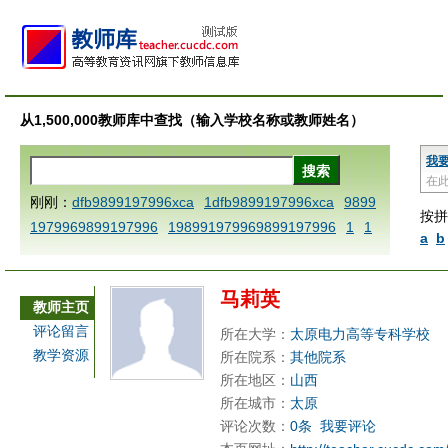
从1,500,000教师库中查找（输入学校名称或教师姓名）
我
在
刚刚：
dfb9899197996xca
1dfb9899197996xca
9899
按拼
1979969899197996
198991979969899197996
1
1
a
b
AAABBBCCCdefine blablaenddefine dfbxyzendtemplat
e dfbCCCBBBAAA
1dfb9899197996x
1dfbabctitlexc
马莉英
a
1dfbmath key98991 methodmultiply operand97996x
教师主页
ca
1dfbsetx9899197996xxca
1dfbthisxca
1dfbxca12
评论留言
所在大学：
太原电力高等专科学校
3
1dfbzzzzzzzzbbbccccdddeeexcareplacezo
1printdf
教学资源
所在院系：
其他院系
b 9899197996 xca
AAABBBCCCdefine blablaenddefin
所在地区：
山西
e dfbxyzendtemplate dfbCCCBBBAAA
dfb
dfb989919
所在城市：
太原
评论次数：
0条
我要评论
7996x
dfbabctitlexca
dfbmath key98991 methodmulti