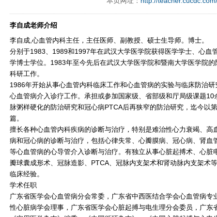
本页网址：
http://teacher.cucdc.com
李自成老师介绍
李自成,心血管内科主任，主任医师、副教授、硕士生导师。博士。
分别于1983、1989和1997年在武汉大学医学院获得医学学士、心
学博士学位。1983年至今先后在武汉大学医学院和暨南大学医学院
科研工作。
1986年开始从事心血管内科临床工作和心血管病的实验与临床防治研究
心血管病介入诊疗工作。承担或参加国家级、省部级和厅局级课题10
脉粥样硬化的防治研究和冠心病PTCA后再狭窄的防治研究，迄今以第
篇。
擅长各种心血管内科疾病的诊断与治疗，特别是难治性心力衰竭、高
病和冠心病的诊断与治疗，包括心律失常、心瓣膜病、冠心病、肾血
等心血管病的心导管介入诊断与治疗。有独立从事心脏起搏术、心脏
瓣球囊成形术、冠脉造影、PTCA、冠脉内支架术和肾动脉内支架术等
临床经验。
学术任职
广东省医学会心血管病分会常委，广东省中西医结合学会心血管病专
性心脏病学会理事，广东省医学会心脏起搏与电生理分会委员，广东