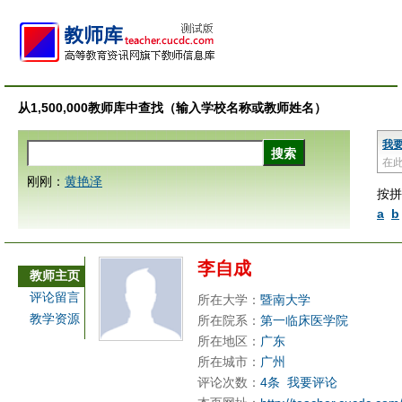
从1,500,000教师库中查找（输入学校名称或教师姓名）
我
在
刚刚：
黄艳泽
按拼
a
b
李自成
教师主页
评论留言
所在大学：
暨南大学
教学资源
所在院系：
第一临床医学院
所在地区：
广东
所在城市：
广州
评论次数：
4条
我要评论