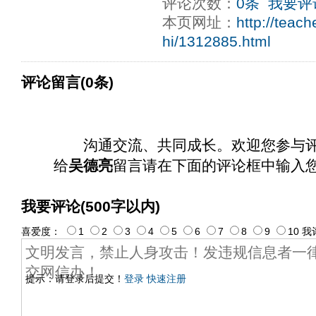
评论次数：
0条
我要评
ply operand97996xca
dfbsetx9899197996xxca
本页网址：
http://teac
hi/1312885.html
评论留言(0条)
沟通交流、共同成长。欢迎您参与
给
吴德亮
留言请在下面的评论框中输入
我要评论(500字以内)
喜爱度：
1
2
3
4
5
6
7
8
9
10
我
提示：请登录后提交！
登录
快速注册