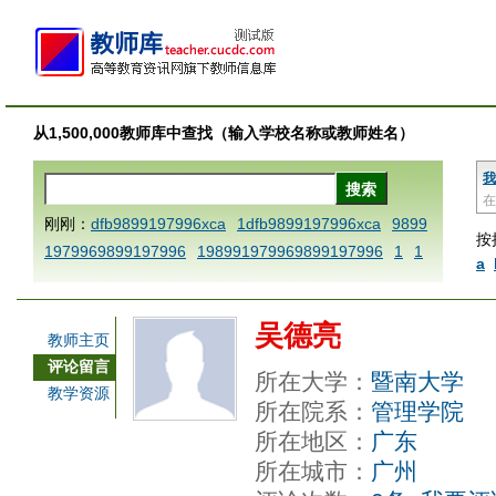
从1,500,000教师库中查找（输入学校名称或教师姓名）
我
在
刚刚：
dfb9899197996xca
1dfb9899197996xca
9899
按
1979969899197996
198991979969899197996
1
1
a
AAABBBCCCdefine blablaenddefine dfbxyzendtemplat
e dfbCCCBBBAAA
1dfb9899197996x
1dfbabctitlexc
吴德亮
a
1dfbmath key98991 methodmultiply operand97996x
教师主页
ca
1dfbsetx9899197996xxca
1dfbthisxca
1dfbxca12
评论留言
所在大学：
暨南大学
3
1dfbzzzzzzzzbbbccccdddeeexcareplacezo
1printdf
教学资源
所在院系：
管理学院
b 9899197996 xca
AAABBBCCCdefine blablaenddefin
所在地区：
广东
e dfbxyzendtemplate dfbCCCBBBAAA
dfb
dfb989919
所在城市：
广州
7996x
dfbabctitlexca
dfbmath key98991 methodmulti