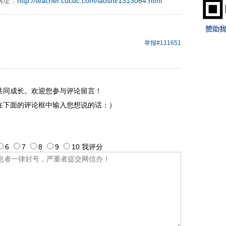
网址：
http://teacher.cucdc.com/laoshi/1313064.html
举报
#111651
共同成长。欢迎您参与评论留言！
在下面的评论框中输入您想说的话：）
6
7
8
9
10
我评
分