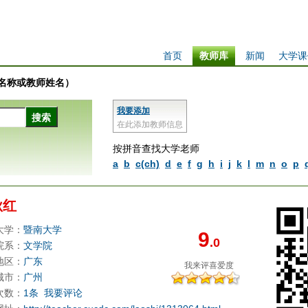
首页
教师库
新闻
大学课
学校名称或教师姓名）
我要添加
在此添加教师信息
按拼音查找大学老师
a
b
c(ch)
d
e
f
g
h
i
j
k
l
m
n
o
p
秋红
大学：
暨南大学
9
.0
院系：
文学院
地区：
广东
我来评
喜爱度
城市：
广州
次数：
1条
我要评论