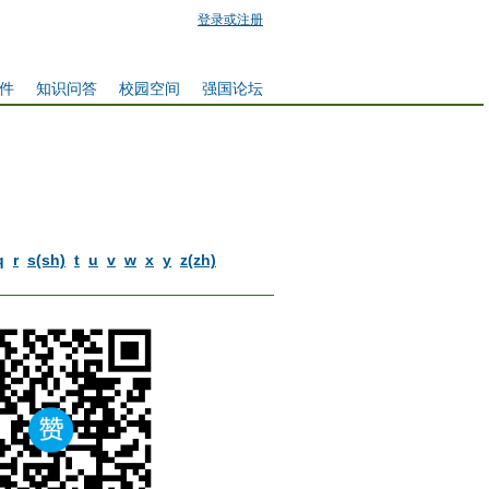
登录或注册
件
知识问答
校园空间
强国论坛
q
r
s(sh)
t
u
v
w
x
y
z(zh)