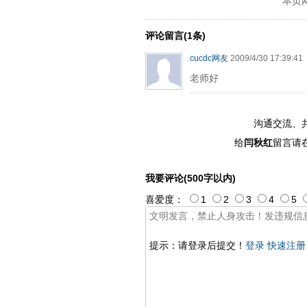
本页
评论留言(1条)
cucdc网友
2009/4/30 17:39:41
老师好
沟通交流、
给
闫秋红
留言请
我要评论(500字以内)
喜爱度：
1
2
3
4
5
提示：请登录后提交！
登录
快速注册