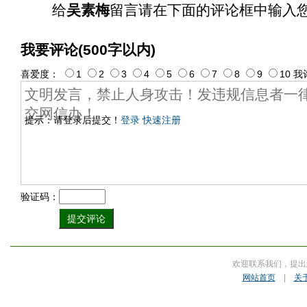
给
吴素梅
留言请在下面的评论框中输入
我要评论(500字以内)
喜爱度：
1
2
3
4
5
6
7
8
9
10
我
提示：请登录后提交！
登录
快速注册
验证码：
欢迎联系我们，提出
网站首页
|
关