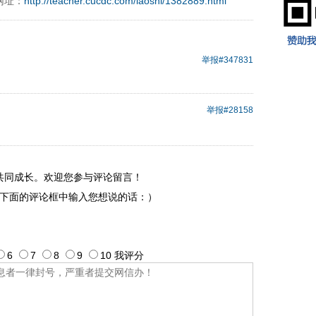
网址：
http://teacher.cucdc.com/laoshi/1382889.html
举报
#347831
举报
#28158
共同成长。欢迎您参与评论留言！
下面的评论框中输入您想说的话：）
6
7
8
9
10
我评
分