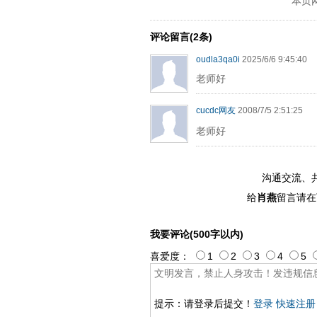
本页
评论留言(2条)
oudla3qa0i
2025/6/6 9:45:40
老师好
cucdc网友
2008/7/5 2:51:25
老师好
沟通交流、
给
肖燕
留言请在
我要评论(500字以内)
喜爱度：
1
2
3
4
5
提示：请登录后提交！
登录
快速注册