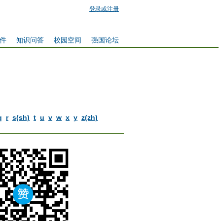
登录或注册
件
知识问答
校园空间
强国论坛
q
r
s(sh)
t
u
v
w
x
y
z(zh)