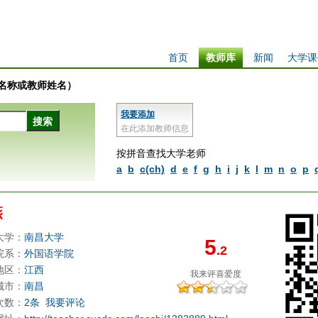
首页
教师库
新闻
大学课
学校名称或教师姓名）
我要添加
在此添加教师信息
按拼音查找大学老师
a
b
c(ch)
d
e
f
g
h
i
j
k
l
m
n
o
p
燕
大学：
南昌大学
5
.2
院系：
外国语学院
地区：
江西
我来评
喜爱度
城市：
南昌
次数：
2条
我要评论