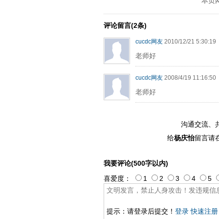
本页
评论留言(2条)
cucdc网友
2010/12/21 5:30:19
老师好
cucdc网友
2008/4/19 11:16:50
老师好
沟通交流、
给
杨庆怡
留言请
我要评论(500字以内)
喜爱度：
1
2
3
4
5
提示：请登录后提交！
登录
快速注册