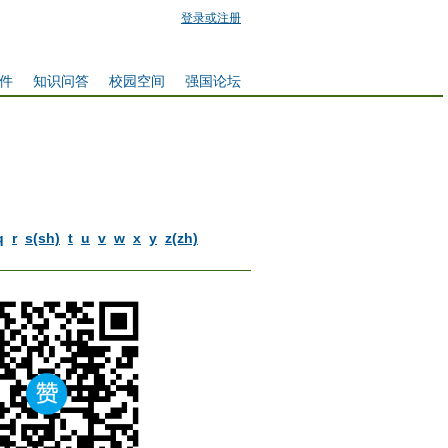
登录或注册
件
知识问答
校园空间
强国论坛
q
r
s(sh)
t
u
v
w
x
y
z(zh)