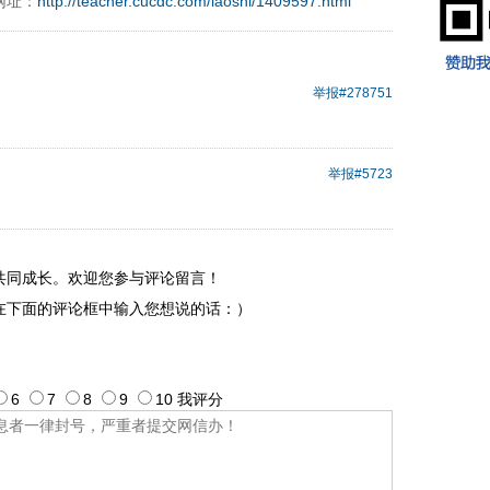
网址：
http://teacher.cucdc.com/laoshi/1409597.html
举报
#278751
举报
#5723
共同成长。欢迎您参与评论留言！
在下面的评论框中输入您想说的话：）
6
7
8
9
10
我评
分