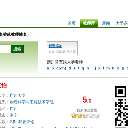
首页
教师库
新闻
大学课
学校名称或教师姓名）
我要添加
在此添加教师信息
按拼音查找大学老师
a
b
c(ch)
d
e
f
g
h
i
j
k
l
m
n
o
p
庆怡
大学：
广西大学
5
.0
院系：
物理科学与工程技术学院
地区：
广西
我来评
喜爱度
城市：
南宁
次数：
2条
我要评论