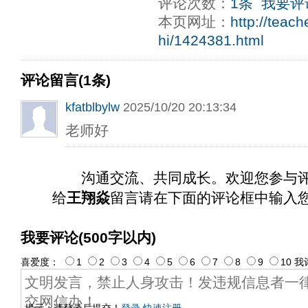
评论次数：
1条
我要评
本页网址：
http://teac
hi/1424381.html
评论留言(1条)
kfatblbylw
2025/10/20 20:13:34
老师好
沟通交流、共同成长。欢迎您参与
给
王翔焱
留言请在下面的评论框中输入
我要评论(500字以内)
喜爱度：
1
2
3
4
5
6
7
8
9
10
我