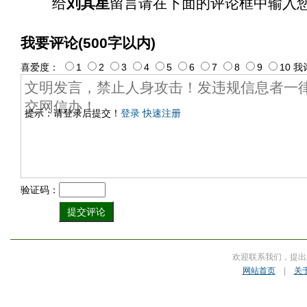
给
刘其星
留言请在下面的评论框中输入
我要评论(500字以内)
喜爱度：
1
2
3
4
5
6
7
8
9
10
我
提示：请登录后提交！
登录
快速注册
验证码：
欢迎联系我们，提出
网站首页
|
关