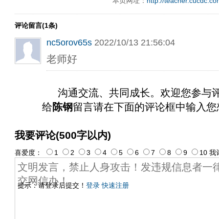
本页网址：
http://teacher.cucdc.c
评论留言(1条)
nc5orov65s
2022/10/13 21:56:04
老师好
沟通交流、共同成长。欢迎您参与
给
陈钢
留言请在下面的评论框中输入您
我要评论(500字以内)
喜爱度：
1
2
3
4
5
6
7
8
9
10
我
提示：请登录后提交！
登录
快速注册