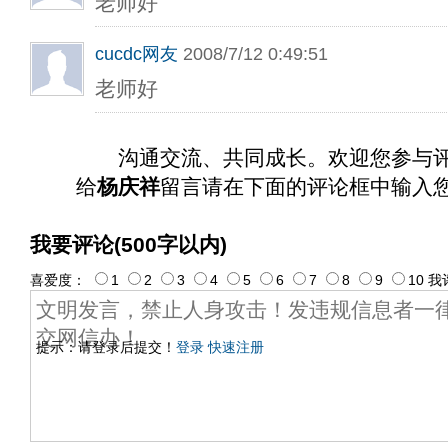
老师好
cucdc网友
2008/7/12 0:49:51
老师好
沟通交流、共同成长。欢迎您参与
给
杨庆祥
留言请在下面的评论框中输入
我要评论(500字以内)
喜爱度：
1
2
3
4
5
6
7
8
9
10
我
提示：请登录后提交！
登录
快速注册