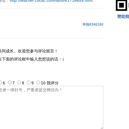
网址：
http://teacher.cucdc.com/laoshi/1718659.html
9197996xxca
举报
#346180
共同成长。欢迎您参与评论留言！
在下面的评论框中输入您想说的话：）
6
7
8
9
10
我评
分