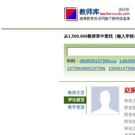
从1,500,000教师库中查找（输入
刚刚：
dfb9899197996xca
1dfb98
1979969899197996
19899197996
AAABBBCCCdefine blablaenddefine
e dfbCCCBBBAAA
1dfb989919799
赵
a
1dfbmath key98991 methodmult
教师主页
ca
1dfbsetx9899197996xxca
1dfb
评论留言
所在
3
1dfbzzzzzzzzbbbccccdddeeexca
教学资源
所在
b 9899197996 xca
AAABBBCCCdefi
所在
e dfbxyzendtemplate dfbCCCBBBA
所在
评论
7996x
dfbabctitlexca
dfbmath key