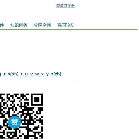
登录或注册
件
知识问答
校园空间
强国论坛
q
r
s(sh)
t
u
v
w
x
y
z(zh)