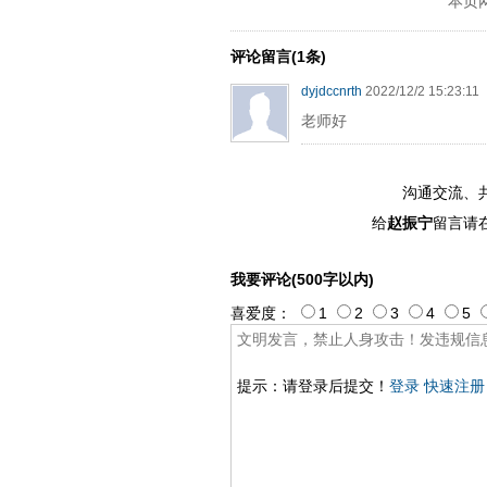
本页
ply operand97996xca
dfbsetx989
评论留言(1条)
dyjdccnrth
2022/12/2 15:23:11
老师好
沟通交流、
给
赵振宁
留言请
我要评论(500字以内)
喜爱度：
1
2
3
4
5
提示：请登录后提交！
登录
快速注册