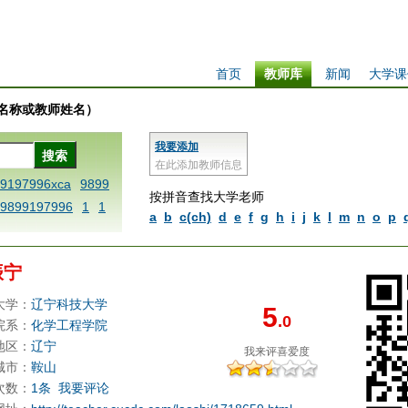
首页
教师库
新闻
大学课
学校名称或教师姓名）
我要添加
在此添加教师信息
99197996xca
9899
按拼音查找大学老师
9899197996
1
1
a
b
c(ch)
d
e
f
g
h
i
j
k
l
m
n
o
p
 dfbxyzendtemplat
6x
1dfbabctitlexc
振宁
iply operand97996x
thisxca
1dfbxca12
大学：
辽宁科技大学
5
.0
replacezo
1printdf
院系：
化学工程学院
ne blablaenddefin
地区：
辽宁
我来评
喜爱度
AA
dfb
dfb989919
城市：
鞍山
次数：
1条
我要评论
98991 methodmulti