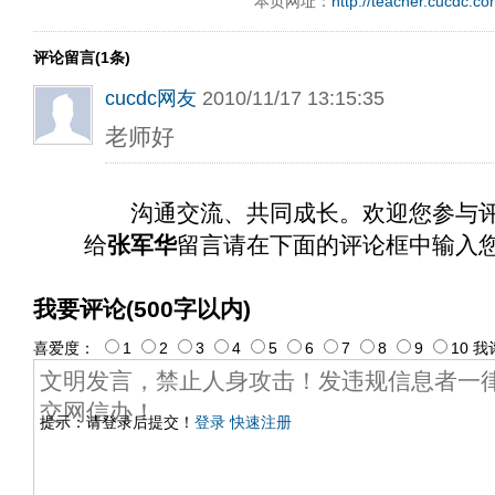
本页网址：
http://teacher.cucdc.c
评论留言(1条)
cucdc网友
2010/11/17 13:15:35
老师好
沟通交流、共同成长。欢迎您参与
给
张军华
留言请在下面的评论框中输入
我要评论(500字以内)
喜爱度：
1
2
3
4
5
6
7
8
9
10
我
提示：请登录后提交！
登录
快速注册