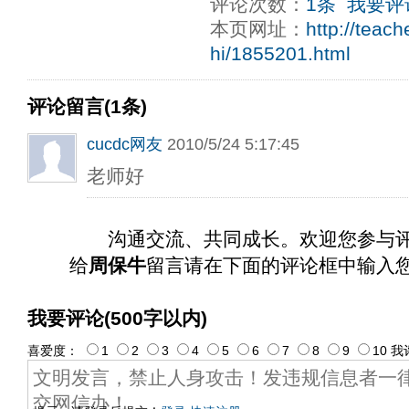
评论次数：
1条
我要评
本页网址：
http://teac
hi/1855201.html
评论留言(1条)
cucdc网友
2010/5/24 5:17:45
老师好
沟通交流、共同成长。欢迎您参与
给
周保牛
留言请在下面的评论框中输入
我要评论(500字以内)
喜爱度：
1
2
3
4
5
6
7
8
9
10
我