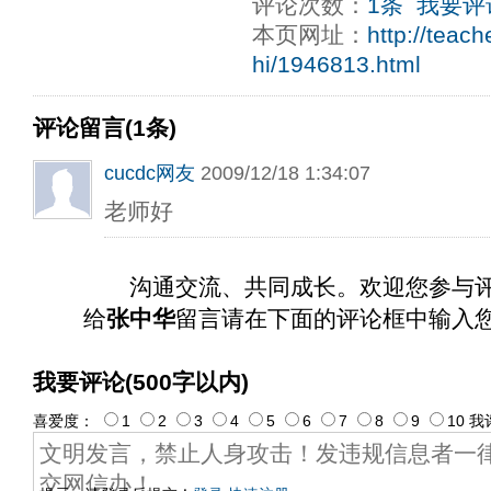
评论次数：
1条
我要评
ply operand97996xca
dfbsetx9899197996xxca
本页网址：
http://teac
hi/1946813.html
评论留言(1条)
cucdc网友
2009/12/18 1:34:07
老师好
沟通交流、共同成长。欢迎您参与
给
张中华
留言请在下面的评论框中输入
我要评论(500字以内)
喜爱度：
1
2
3
4
5
6
7
8
9
10
我