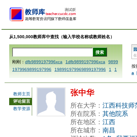
从1,500,000教师库中查找（输入学校名称或教师姓名）
我
在
刚刚：
dfb9899197996xca
1dfb9899197996xca
9899
按
1979969899197996
198991979969899197996
1
1
a
AAABBBCCCdefine blablaenddefine dfbxyzendtemplat
e dfbCCCBBBAAA
1dfb9899197996x
1dfbabctitlexc
张中华
a
1dfbmath key98991 methodmultiply operand97996x
教师主页
ca
1dfbsetx9899197996xxca
1dfbthisxca
1dfbxca12
评论留言
所在大学：
江西科技师
3
1dfbzzzzzzzzbbbccccdddeeexcareplacezo
1printdf
教学资源
所在院系：
其他院系
b 9899197996 xca
AAABBBCCCdefine blablaenddefin
所在地区：
江西
e dfbxyzendtemplate dfbCCCBBBAAA
dfb
dfb989919
所在城市：
南昌
7996x
dfbabctitlexca
dfbmath key98991 methodmulti