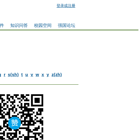
登录或注册
件
知识问答
校园空间
强国论坛
q
r
s(sh)
t
u
v
w
x
y
z(zh)