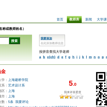
首页
教师库
新闻
大学课
学校名称或教师姓名）
我要添加
在此添加教师信息
按拼音查找大学老师
a
b
c(ch)
d
e
f
g
h
i
j
k
l
m
n
o
p
艳金
大学：
上海建桥学院
5
.0
院系：
艺术设计系
地区：
上海
我来评
喜爱度
城市：
上海
次数：
5条
我要评论