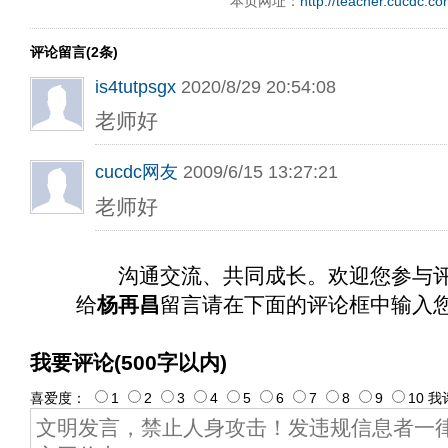
本页网址：
http://teacher.cucdc.c
评论留言(2条)
is4tutpsgx
2020/8/29 20:54:08
老师好
cucdc网友
2009/6/15 13:27:21
老师好
沟通交流、共同成长。欢迎您参与
给
杨再昌
留言请在下面的评论框中输入
我要评论(500字以内)
喜爱度：
1
2
3
4
5
6
7
8
9
10
我