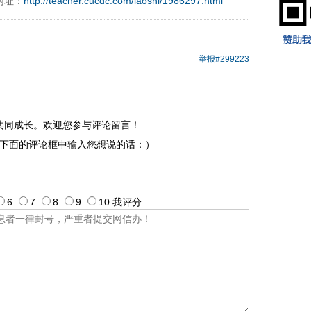
网址：
http://teacher.cucdc.com/laoshi/1986297.html
9197996xxca
举报
#299223
共同成长。欢迎您参与评论留言！
下面的评论框中输入您想说的话：）
6
7
8
9
10
我评
分