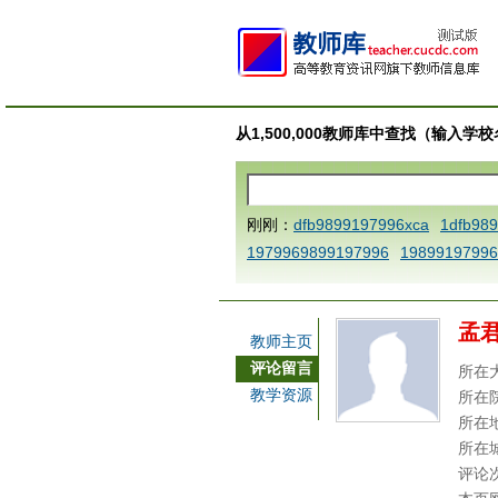
从1,500,000教师库中查找（输入
刚刚：
dfb9899197996xca
1dfb98
1979969899197996
19899197996
AAABBBCCCdefine blablaenddefine
e dfbCCCBBBAAA
1dfb989919799
孟
a
1dfbmath key98991 methodmult
教师主页
ca
1dfbsetx9899197996xxca
1dfb
评论留言
所在
3
1dfbzzzzzzzzbbbccccdddeeexca
教学资源
所在
b 9899197996 xca
AAABBBCCCdefi
所在
e dfbxyzendtemplate dfbCCCBBBA
所在
评论
7996x
dfbabctitlexca
dfbmath key