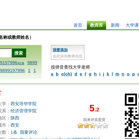
首页
教师库
新闻
大学课
学校名称或教师姓名）
我要添加
在此添加教师信息
99197996xca
9899
按拼音查找大学老师
9899197996
1
1
a
b
c(ch)
d
e
f
g
h
i
j
k
l
m
n
o
p
 dfbxyzendtemplat
6x
1dfbabctitlexc
君
iply operand97996x
thisxca
1dfbxca12
大学：
西安培华学院
5
.2
replacezo
1printdf
院系：
经济管理学院
ne blablaenddefin
地区：
陕西
我来评
喜爱度
AA
dfb
dfb989919
城市：
西安
次数：
1条
我要评论
98991 methodmulti