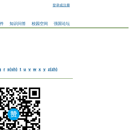
登录或注册
件
知识问答
校园空间
强国论坛
q
r
s(sh)
t
u
v
w
x
y
z(zh)