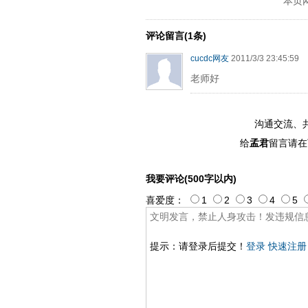
本页
ply operand97996xca
dfbsetx989
评论留言(1条)
cucdc网友
2011/3/3 23:45:59
老师好
沟通交流、
给
孟君
留言请在
我要评论(500字以内)
喜爱度：
1
2
3
4
5
提示：请登录后提交！
登录
快速注册