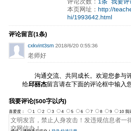
评论次数：
1条
我要评
ply operand97996xca
dfbsetx9899197996xxca
本页网址：
http://teac
hi/1993642.html
评论留言(1条)
cxkvint3sm
2018/6/20 0:55:36
老师好
沟通交流、共同成长。欢迎您参与
给
邱丽杰
留言请在下面的评论框中输入
我要评论(500字以内)
喜爱度：
1
2
3
4
5
6
7
8
9
10
我