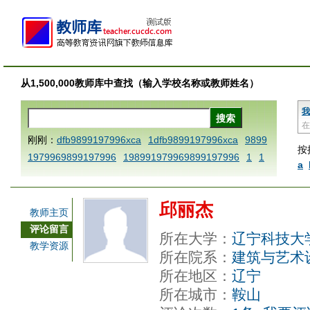
从1,500,000教师库中查找（输入学校名称或教师姓名）
我
在
刚刚：
dfb9899197996xca
1dfb9899197996xca
9899
按
1979969899197996
198991979969899197996
1
1
a
AAABBBCCCdefine blablaenddefine dfbxyzendtemplat
e dfbCCCBBBAAA
1dfb9899197996x
1dfbabctitlexc
邱丽杰
a
1dfbmath key98991 methodmultiply operand97996x
教师主页
ca
1dfbsetx9899197996xxca
1dfbthisxca
1dfbxca12
评论留言
所在大学：
辽宁科技大
3
1dfbzzzzzzzzbbbccccdddeeexcareplacezo
1printdf
教学资源
所在院系：
建筑与艺术
b 9899197996 xca
AAABBBCCCdefine blablaenddefin
所在地区：
辽宁
e dfbxyzendtemplate dfbCCCBBBAAA
dfb
dfb989919
所在城市：
鞍山
7996x
dfbabctitlexca
dfbmath key98991 methodmulti