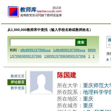
从1,500,000教师库中查找（输入学校名称或教师姓名）
我
在
刚刚：
dfb9899197996xca
1dfb9899197996xca
9899
按
1979969899197996
198991979969899197996
1
1
a
AAABBBCCCdefine blablaenddefine dfbxyzendtemplat
e dfbCCCBBBAAA
1dfb9899197996x
1dfbabctitlexc
陈国建
a
1dfbmath key98991 methodmultiply operand97996x
教师主页
ca
1dfbsetx9899197996xxca
1dfbthisxca
1dfbxca12
评论留言
所在大学：
重庆师范大
3
1dfbzzzzzzzzbbbccccdddeeexcareplacezo
1printdf
教学资源
所在院系：
地理科学学
b 9899197996 xca
AAABBBCCCdefine blablaenddefin
所在地区：
重庆
e dfbxyzendtemplate dfbCCCBBBAAA
dfb
dfb989919
所在城市：
重庆
7996x
dfbabctitlexca
dfbmath key98991 methodmulti