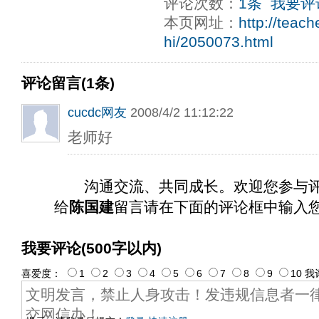
评论次数：
1条
我要评
ply operand97996xca
dfbsetx9899197996xxca
本页网址：
http://teac
hi/2050073.html
评论留言(1条)
cucdc网友
2008/4/2 11:12:22
老师好
沟通交流、共同成长。欢迎您参与
给
陈国建
留言请在下面的评论框中输入
我要评论(500字以内)
喜爱度：
1
2
3
4
5
6
7
8
9
10
我