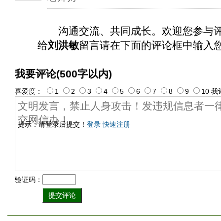
沟通交流、共同成长。欢迎您参与
给
刘洪敏
留言请在下面的评论框中输入
我要评论(500字以内)
喜爱度：
1
2
3
4
5
6
7
8
9
10
我
提示：请登录后提交！
登录
快速注册
验证码：