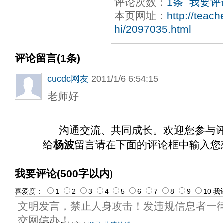
评论次数：
1条
我要评
本页网址：
http://teac
hi/2097035.html
评论留言(1条)
cucdc网友
2011/1/6 6:54:15
老师好
沟通交流、共同成长。欢迎您参与
给
杨波
留言请在下面的评论框中输入您
我要评论(500字以内)
喜爱度：
1
2
3
4
5
6
7
8
9
10
我