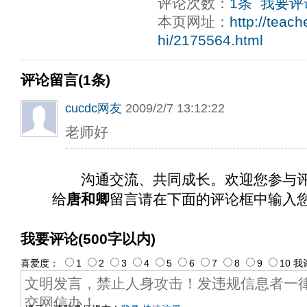
评论次数：
1条
我要评
本页网址：
http://teac
hi/2175564.html
评论留言(1条)
cucdc网友
2009/2/7 13:12:22
老师好
沟通交流、共同成长。欢迎您参与
给
唐和卿
留言请在下面的评论框中输入
我要评论(500字以内)
喜爱度：
1
2
3
4
5
6
7
8
9
10
我