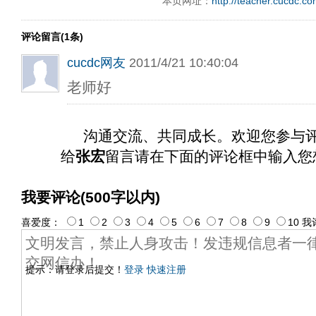
本页网址：
http://teacher.cucdc.c
评论留言(1条)
cucdc网友
2011/4/21 10:40:04
老师好
沟通交流、共同成长。欢迎您参与
给
张宏
留言请在下面的评论框中输入您
我要评论(500字以内)
喜爱度：
1
2
3
4
5
6
7
8
9
10
我
提示：请登录后提交！
登录
快速注册