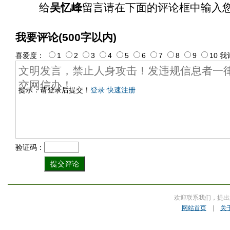
给
吴忆峰
留言请在下面的评论框中输入
我要评论(500字以内)
喜爱度：
1
2
3
4
5
6
7
8
9
10
我
提示：请登录后提交！
登录
快速注册
验证码：
欢迎联系我们，提出
网站首页
|
关