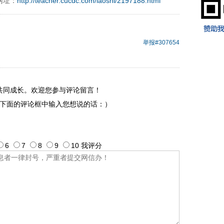
网址：
http://teacher.cucdc.com/laoshi/2197188.html
9197996xxca
举报
#307654
共同成长。欢迎您参与评论留言！
下面的评论框中输入您想说的话：）
6
7
8
9
10
我评
分