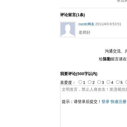
本页
ply operand97996xca
dfbsetx989
评论留言(1条)
cucdc网友
2011/4/3 8:53:51
老师好
沟通交流、
给
陈勤
留言请在
我要评论(500字以内)
喜爱度：
1
2
3
4
5
提示：请登录后提交！
登录
快速注册