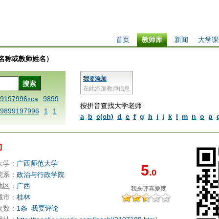
首页
教师库
新闻
大学课
学校名称或教师姓名）
我要添加
在此添加教师信息
99197996xca
9899
按拼音查找大学老师
9899197996
1
1
a
b
c(ch)
d
e
f
g
h
i
j
k
l
m
n
o
p
 dfbxyzendtemplat
6x
1dfbabctitlexc
勤
iply operand97996x
thisxca
1dfbxca12
大学：
广西师范大学
5
.0
replacezo
1printdf
院系：
政治与行政学院
ne blablaenddefin
地区：
广西
我来评
喜爱度
AA
dfb
dfb989919
城市：
桂林
次数：
1条
我要评论
98991 methodmulti