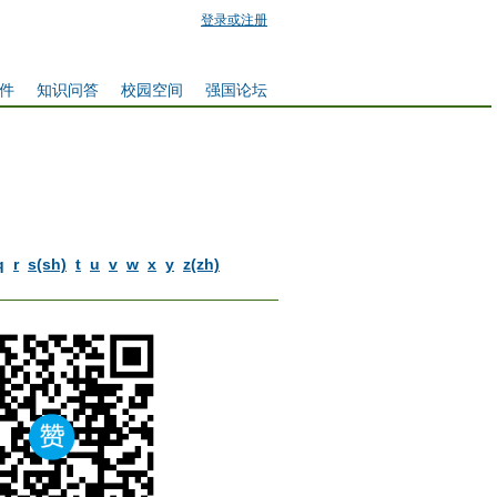
登录或注册
件
知识问答
校园空间
强国论坛
q
r
s(sh)
t
u
v
w
x
y
z(zh)