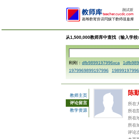
从1,500,000教师库中查找（输入
刚刚：
dfb9899197996xca
1dfb98
1979969899197996
19899197996
AAABBBCCCdefine blablaenddefine
e dfbCCCBBBAAA
1dfb989919799
陈
a
1dfbmath key98991 methodmult
教师主页
ca
1dfbsetx9899197996xxca
1dfb
评论留言
所在
3
1dfbzzzzzzzzbbbccccdddeeexca
教学资源
所在
b 9899197996 xca
AAABBBCCCdefi
所在
e dfbxyzendtemplate dfbCCCBBBA
所在
评论
7996x
dfbabctitlexca
dfbmath key