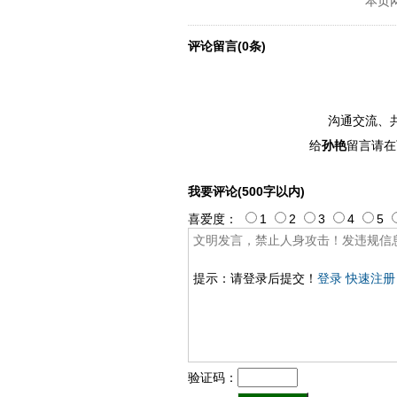
本页
评论留言(0条)
沟通交流、
给
孙艳
留言请在
我要评论(500字以内)
喜爱度：
1
2
3
4
5
提示：请登录后提交！
登录
快速注册
验证码：