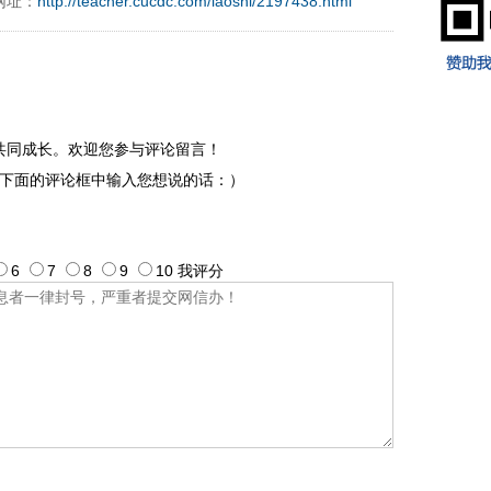
网址：
http://teacher.cucdc.com/laoshi/2197438.html
共同成长。欢迎您参与评论留言！
下面的评论框中输入您想说的话：）
6
7
8
9
10
我评
分