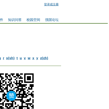
登录或注册
件
知识问答
校园空间
强国论坛
q
r
s(sh)
t
u
v
w
x
y
z(zh)