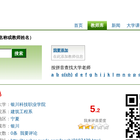
首页
教师库
新闻
大学课
学校名称或教师姓名）
我要添加
在此添加教师信息
按拼音查找大学老师
a
b
c(ch)
d
e
f
g
h
i
j
k
l
m
n
o
p
艳
大学：
银川科技职业学院
5
.2
院系：
建筑工程系
地区：
宁夏
我来评
喜爱度
城市：
银川
次数：
0条
我要评论