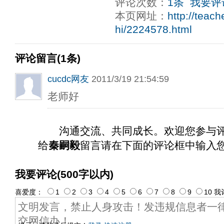
评论次数：
1条
我要评
ply operand97996xca
dfbsetx9899197996xxca
本页网址：
http://teac
hi/2224578.html
评论留言(1条)
cucdc网友
2011/3/19 21:54:59
老师好
沟通交流、共同成长。欢迎您参与
给
秦嗣毅
留言请在下面的评论框中输入
我要评论(500字以内)
喜爱度：
1
2
3
4
5
6
7
8
9
10
我