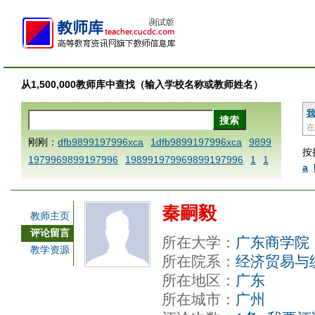
从1,500,000教师库中查找（输入学校名称或教师姓名）
我
在
刚刚：
dfb9899197996xca
1dfb9899197996xca
9899
按
1979969899197996
198991979969899197996
1
1
a
AAABBBCCCdefine blablaenddefine dfbxyzendtemplat
e dfbCCCBBBAAA
1dfb9899197996x
1dfbabctitlexc
秦嗣毅
a
1dfbmath key98991 methodmultiply operand97996x
教师主页
ca
1dfbsetx9899197996xxca
1dfbthisxca
1dfbxca12
评论留言
所在大学：
广东商学院
3
1dfbzzzzzzzzbbbccccdddeeexcareplacezo
1printdf
教学资源
所在院系：
经济贸易与
b 9899197996 xca
AAABBBCCCdefine blablaenddefin
所在地区：
广东
e dfbxyzendtemplate dfbCCCBBBAAA
dfb
dfb989919
所在城市：
广州
7996x
dfbabctitlexca
dfbmath key98991 methodmulti