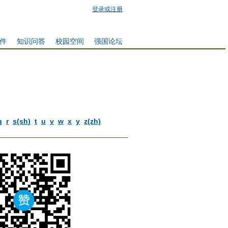
登录或注册
件
知识问答
校园空间
强国论坛
q
r
s(sh)
t
u
v
w
x
y
z(zh)