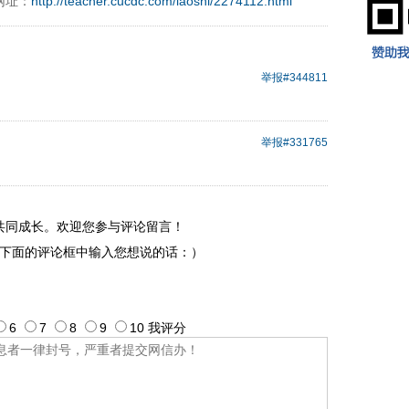
网址：
http://teacher.cucdc.com/laoshi/2274112.html
举报
#344811
举报
#331765
共同成长。欢迎您参与评论留言！
下面的评论框中输入您想说的话：）
6
7
8
9
10
我评
分