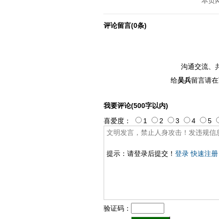
本页
perand97996xca
dfbthisxca
dfbx
评论留言(0条)
沟通交流、
给
吴兵
留言请在
我要评论(500字以内)
喜爱度：
1
2
3
4
5
提示：请登录后提交！
登录
快速注册
验证码：