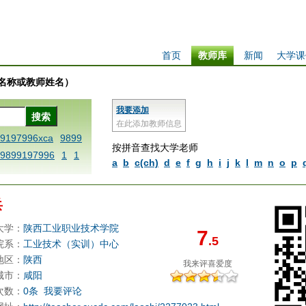
首页
教师库
新闻
大学课
学校名称或教师姓名）
我要添加
在此添加教师信息
99197996xca
9899
按拼音查找大学老师
9899197996
1
1
a
b
c(ch)
d
e
f
g
h
i
j
k
l
m
n
o
p
 dfbxyzendtemplat
6x
1dfbabctitlexc
兵
iply operand97996x
thisxca
1dfbxca12
大学：
陕西工业职业技术学院
7
.5
replacezo
1printdf
院系：
工业技术（实训）中心
ne blablaenddefin
地区：
陕西
我来评
喜爱度
AA
dfb9899197996
城市：
咸阳
次数：
0条
我要评论
 methodmultiply o