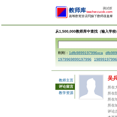
从1,500,000教师库中查找（输入
刚刚：
1dfb9899197996xca
dfb98
1979969899197996
19899197996
AAABBBCCCdefine blablaenddefine
e dfbCCCBBBAAA
1dfb989919799
吴
a
1dfbmath key98991 methodmult
教师主页
ca
1dfbsetx9899197996xxca
1dfb
评论留言
所在
3
1dfbzzzzzzzzbbbccccdddeeexca
教学资源
所在
b 9899197996 xca
AAABBBCCCdefi
所在
e dfbxyzendtemplate dfbCCCBBBA
所在
评论
x
dfbabctitlexca
dfbmath key98991