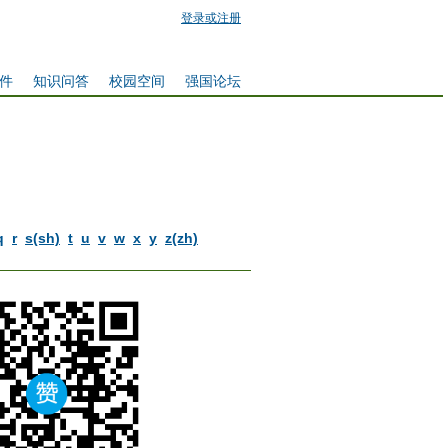
登录或注册
件
知识问答
校园空间
强国论坛
q
r
s(sh)
t
u
v
w
x
y
z(zh)