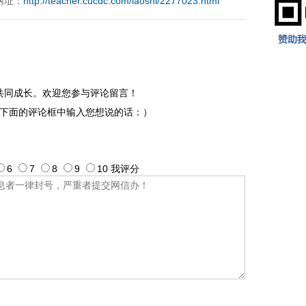
网址：
http://teacher.cucdc.com/laoshi/2277023.html
ca123
共同成长。欢迎您参与评论留言！
下面的评论框中输入您想说的话：）
6
7
8
9
10
我评
分