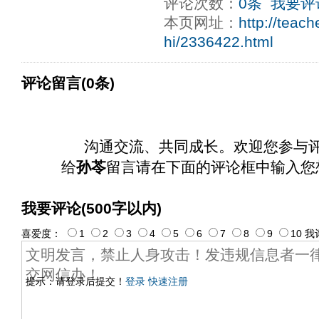
评论次数：
0条
我要评
本页网址：
http://teac
hi/2336422.html
评论留言(0条)
沟通交流、共同成长。欢迎您参与
给
孙苓
留言请在下面的评论框中输入您
我要评论(500字以内)
喜爱度：
1
2
3
4
5
6
7
8
9
10
我
提示：请登录后提交！
登录
快速注册