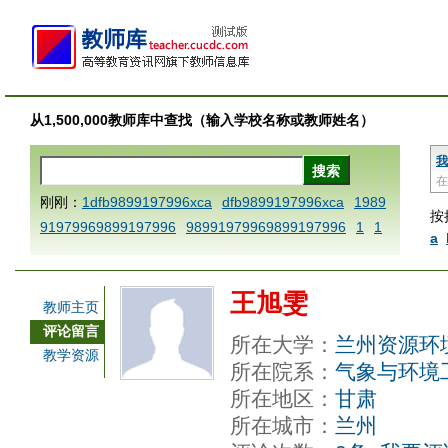
从1,500,000教师库中查找（输入学校名称或教师姓名）
我
在
刚刚：
1dfb9899197996xca
dfb9899197996xca
1989
按
91979969899197996
98991979969899197996
1
1
a
AAABBBCCCdefine blablaenddefine dfbxyzendtemplat
e dfbCCCBBBAAA
1dfb9899197996x
1dfbabctitlexc
王旭雯
a
1dfbmath key98991 methodmultiply operand97996x
教师主页
ca
1dfbsetx9899197996xxca
1dfbthisxca
1dfbxca12
评论留言
所在大学：
兰州资源环
3
1dfbzzzzzzzzbbbccccdddeeexcareplacezo
1printdf
教学资源
所在院系：
气象与环境
b 9899197996 xca
AAABBBCCCdefine blablaenddefin
所在地区：
甘肃
e dfbxyzendtemplate dfbCCCBBBAAA
dfb9899197996
所在城市：
兰州
x
dfbzzzzzzzzbbbccccdddeeexcareplacezo
dfb
dfba