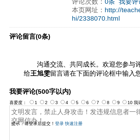
评论次数：
0条
我要评
bctitlexca
dfbmath key98991 methodmultiply operand
本页网址：
http://teac
97996xca
hi/2338070.html
评论留言(0条)
沟通交流、共同成长。欢迎您参与
给
王旭雯
留言请在下面的评论框中输入
我要评论(500字以内)
喜爱度：
1
2
3
4
5
6
7
8
9
10
我
提示：请登录后提交！
登录
快速注册