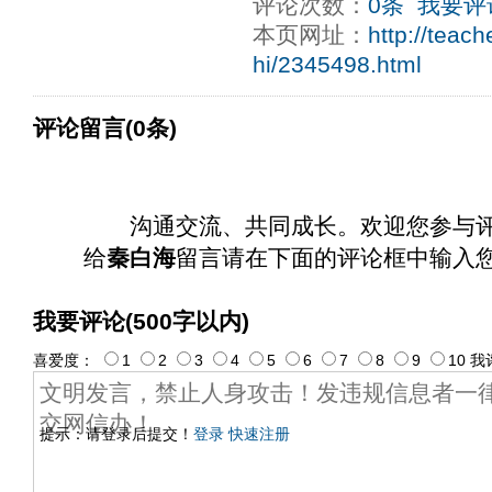
评论次数：
0条
我要评
本页网址：
http://teac
hi/2345498.html
评论留言(0条)
沟通交流、共同成长。欢迎您参与
给
秦白海
留言请在下面的评论框中输入
我要评论(500字以内)
喜爱度：
1
2
3
4
5
6
7
8
9
10
我
提示：请登录后提交！
登录
快速注册