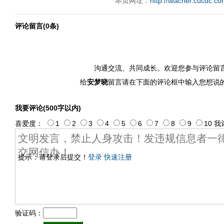
本页网址：
http://teacher.cucdc.c
评论留言(0条)
沟通交流、共同成长。欢迎您参与评论留
给
安梦晓
留言请在下面的评论框中输入您想说
我要评论(500字以内)
喜爱度：
1
2
3
4
5
6
7
8
9
10
我
提示：请登录后提交！
登录
快速注册
验证码：