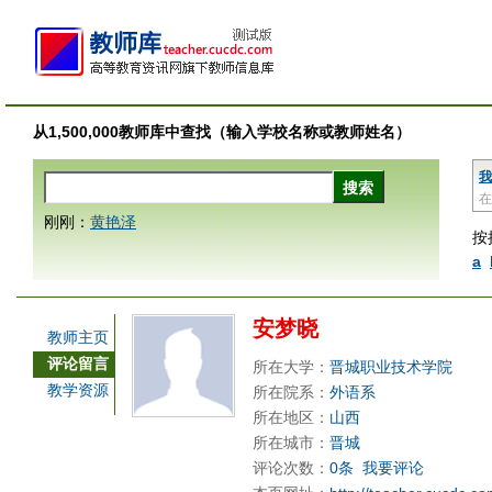
从1,500,000教师库中查找（输入学校名称或教师姓名）
我
在
刚刚：
黄艳泽
按
a
安梦晓
教师主页
评论留言
所在大学：
晋城职业技术学院
教学资源
所在院系：
外语系
所在地区：
山西
所在城市：
晋城
评论次数：
0条
我要评论