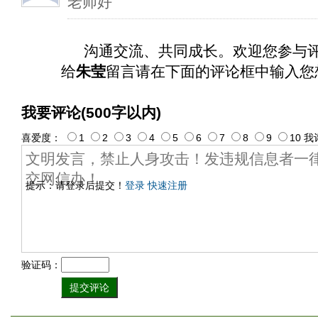
老师好
沟通交流、共同成长。欢迎您参与
给
朱莹
留言请在下面的评论框中输入您
我要评论(500字以内)
喜爱度：
1
2
3
4
5
6
7
8
9
10
我
提示：请登录后提交！
登录
快速注册
验证码：