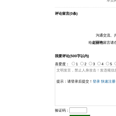
本页
ply operand97996xca
dfbsetx989
评论留言(0条)
沟通交流、
给
赵丽艳
留言请
我要评论(500字以内)
喜爱度：
1
2
3
4
5
提示：请登录后提交！
登录
快速注册
验证码：