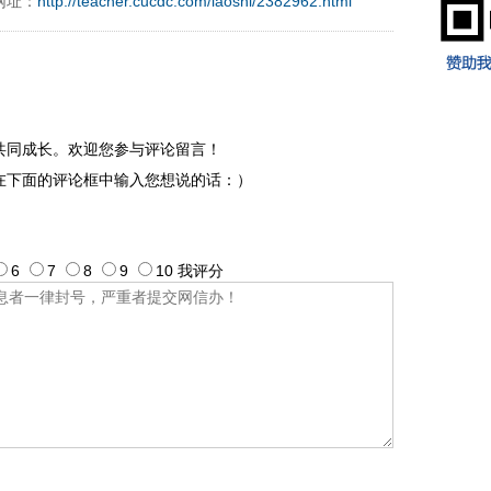
网址：
http://teacher.cucdc.com/laoshi/2382962.html
9197996xxca
共同成长。欢迎您参与评论留言！
在下面的评论框中输入您想说的话：）
6
7
8
9
10
我评
分