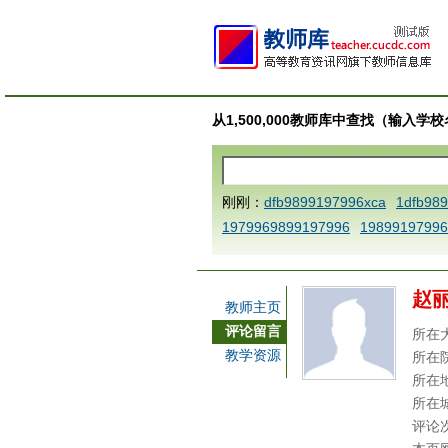
从1,500,000教师库中查找（输入
刚刚：
dfb9899197996xca
1dfb98
1979969899197996
19899197996
AAABBBCCCdefine blablaenddefine
e dfbCCCBBBAAA
1dfb989919799
赵
a
1dfbmath key98991 methodmult
教师主页
ca
1dfbsetx9899197996xxca
1dfb
评论留言
所在
3
1dfbzzzzzzzzbbbccccdddeeexca
教学资源
所在
b 9899197996 xca
AAABBBCCCdefi
所在
e dfbxyzendtemplate dfbCCCBBBA
所在
评论
7996x
dfbabctitlexca
dfbmath key