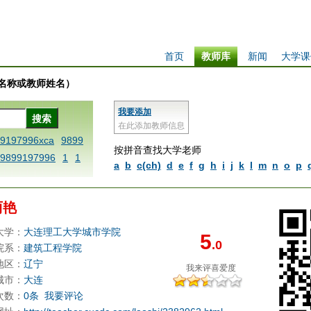
首页
教师库
新闻
大学课
学校名称或教师姓名）
我要添加
在此添加教师信息
99197996xca
9899
按拼音查找大学老师
9899197996
1
1
a
b
c(ch)
d
e
f
g
h
i
j
k
l
m
n
o
p
 dfbxyzendtemplat
6x
1dfbabctitlexc
丽艳
iply operand97996x
thisxca
1dfbxca12
大学：
大连理工大学城市学院
5
.0
replacezo
1printdf
院系：
建筑工程学院
ne blablaenddefin
地区：
辽宁
我来评
喜爱度
AA
dfb
dfb989919
城市：
大连
次数：
0条
我要评论
98991 methodmulti