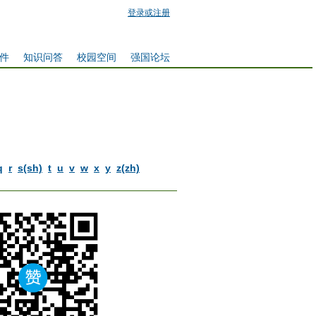
登录或注册
件
知识问答
校园空间
强国论坛
q
r
s(sh)
t
u
v
w
x
y
z(zh)