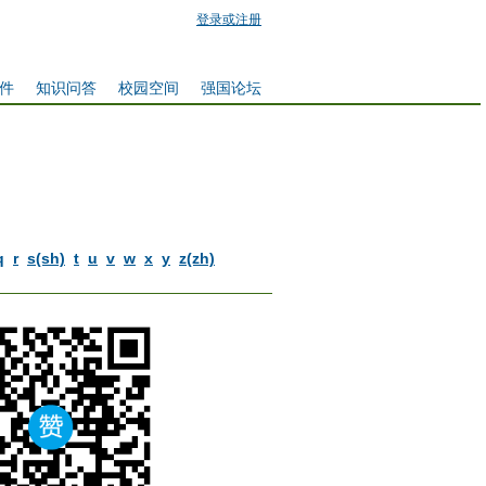
登录或注册
件
知识问答
校园空间
强国论坛
q
r
s(sh)
t
u
v
w
x
y
z(zh)