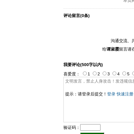
本页
评论留言(0条)
沟通交流、
给
谭淑霞
留言请
我要评论(500字以内)
喜爱度：
1
2
3
4
5
提示：请登录后提交！
登录
快速注册
验证码：