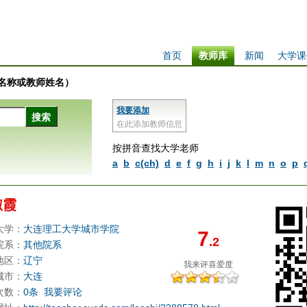
首页
教师库
新闻
大学课
学校名称或教师姓名）
我要添加
在此添加教师信息
按拼音查找大学老师
a
b
c(ch)
d
e
f
g
h
i
j
k
l
m
n
o
p
淑霞
大学：
大连理工大学城市学院
7
.2
院系：
其他院系
地区：
辽宁
我来评
喜爱度
城市：
大连
次数：
0条
我要评论