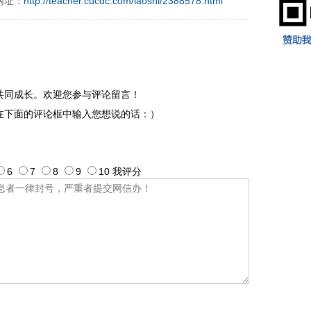
网址：
http://teacher.cucdc.com/laoshi/2388578.html
共同成长。欢迎您参与评论留言！
在下面的评论框中输入您想说的话：）
6
7
8
9
10
我评
分