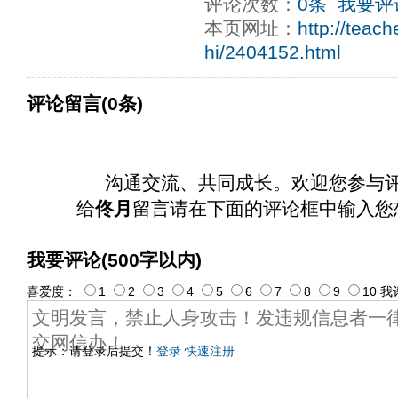
评论次数：
0条
我要评
本页网址：
http://teac
hi/2404152.html
评论留言(0条)
沟通交流、共同成长。欢迎您参与
给
佟月
留言请在下面的评论框中输入您
我要评论(500字以内)
喜爱度：
1
2
3
4
5
6
7
8
9
10
我
提示：请登录后提交！
登录
快速注册