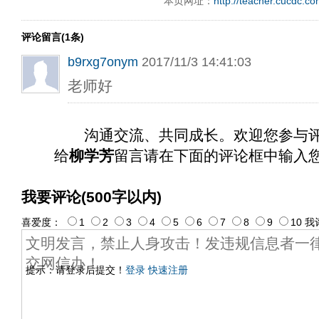
本页网址：
http://teacher.cucdc.c
评论留言(1条)
b9rxg7onym
2017/11/3 14:41:03
老师好
沟通交流、共同成长。欢迎您参与
给
柳学芳
留言请在下面的评论框中输入
我要评论(500字以内)
喜爱度：
1
2
3
4
5
6
7
8
9
10
我
提示：请登录后提交！
登录
快速注册