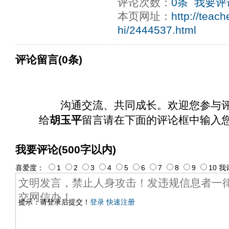
评论次数：
0条
我要评
本页网址：
http://teac
hi/2444537.html
评论留言(0条)
沟通交流、共同成长。欢迎您参与
给
胡玉平
留言请在下面的评论框中输入
我要评论(500字以内)
喜爱度：
1
2
3
4
5
6
7
8
9
10
我
提示：请登录后提交！
登录
快速注册