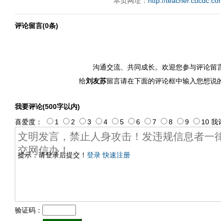
本页网址：
http://teacher.cucdc.c
评论留言(0条)
沟通交流、共同成长。欢迎您参与评论留
给
刘友苏
留言请在下面的评论框中输入您想说
我要评论(500字以内)
喜爱度：
1
2
3
4
5
6
7
8
9
10
我
提示：请登录后提交！
登录
快速注册
验证码：