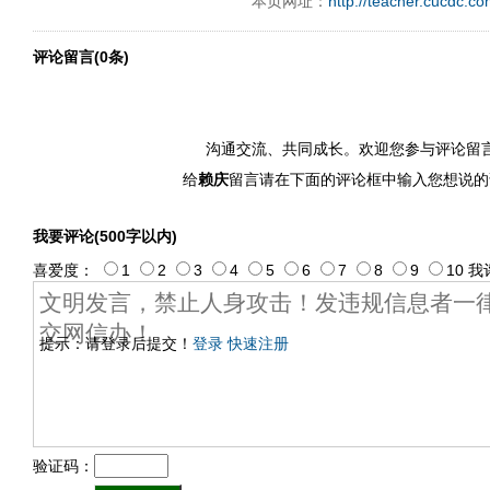
本页网址：
http://teacher.cucdc.c
评论留言(0条)
沟通交流、共同成长。欢迎您参与评论留
给
赖庆
留言请在下面的评论框中输入您想说的
我要评论(500字以内)
喜爱度：
1
2
3
4
5
6
7
8
9
10
我
提示：请登录后提交！
登录
快速注册
验证码：